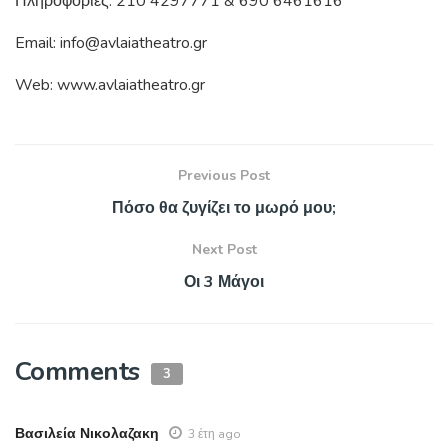
Πληροφορίες: 210 4297771 & 690 6461616
Email: info@avlaiatheatro.gr
Web: www.avlaiatheatro.gr
Previous Post
Πόσο θα ζυγίζει το μωρό μου;
Next Post
Οι 3 Μάγοι
Comments
3
Βασιλεία Νικολαζακη
3 έτη ago