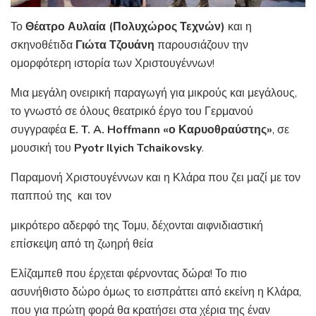
Το
Θέατρο Αυλαία (Πολυχώρος Τεχνών)
και η
σκηνοθέτιδα
Γιώτα Τζουάνη
παρουσιάζουν την
ομορφότερη ιστορία των Χριστουγέννων!
Μια μεγάλη ονειρική παραγωγή για μικρούς και μεγάλους,
το γνωστό σε όλους θεατρικό έργο του Γερμανού
συγγραφέα
E. T. A. Hoffmann
«ο Καρυοθραύστης»
, σε
μουσική του
Pyotr Ilyich Tchaikovsky
.
Παραμονή Χριστουγέννων και η Κλάρα που ζει μαζί με τον
παππού της και τον
μικρότερο αδερφό της Τομυ, δέχονται αιφνιδιαστική
επίσκεψη από τη ζωηρή θεία
Ελίζαμπεθ που έρχεται φέρνοντας δώρα! Το πιο
ασυνήθιστο δώρο όμως το εισπράττει από εκείνη η Κλάρα,
που για πρώτη φορά θα κρατήσει στα χέρια της έναν