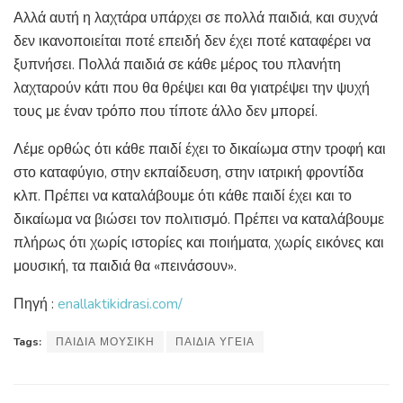
Αλλά αυτή η λαχτάρα υπάρχει σε πολλά παιδιά, και συχνά
δεν ικανοποιείται ποτέ επειδή δεν έχει ποτέ καταφέρει να
ξυπνήσει. Πολλά παιδιά σε κάθε μέρος του πλανήτη
λαχταρούν κάτι που θα θρέψει και θα γιατρέψει την ψυχή
τους με έναν τρόπο που τίποτε άλλο δεν μπορεί.
Λέμε ορθώς ότι κάθε παιδί έχει το δικαίωμα στην τροφή και
στο καταφύγιο, στην εκπαίδευση, στην ιατρική φροντίδα
κλπ. Πρέπει να καταλάβουμε ότι κάθε παιδί έχει και το
δικαίωμα να βιώσει τον πολιτισμό. Πρέπει να καταλάβουμε
πλήρως ότι χωρίς ιστορίες και ποιήματα, χωρίς εικόνες και
μουσική, τα παιδιά θα «πεινάσουν».
Πηγή :
enallaktikidrasi.com/
Tags:
ΠΑΙΔΙΑ ΜΟΥΣΙΚΗ
ΠΑΙΔΙΑ ΥΓΕΙΑ