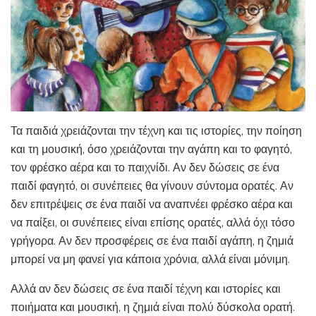
Τα παιδιά χρειάζονται την τέχνη και τις ιστορίες, την ποίηση
και τη μουσική, όσο χρειάζονται την αγάπη και το φαγητό,
τον φρέσκο αέρα και το παιχνίδι. Αν δεν δώσεις σε ένα
παιδί φαγητό, οι συνέπειες θα γίνουν σύντομα ορατές. Αν
δεν επιτρέψεις σε ένα παιδί να αναπνέει φρέσκο αέρα και
να παίξει, οι συνέπειες είναι επίσης ορατές, αλλά όχι τόσο
γρήγορα. Αν δεν προσφέρεις σε ένα παιδί αγάπη, η ζημιά
μπορεί να μη φανεί για κάποια χρόνια, αλλά είναι μόνιμη.
Αλλά αν δεν δώσεις σε ένα παιδί τέχνη και ιστορίες και
ποιήματα και μουσική, η ζημιά είναι πολύ δύσκολα ορατή.