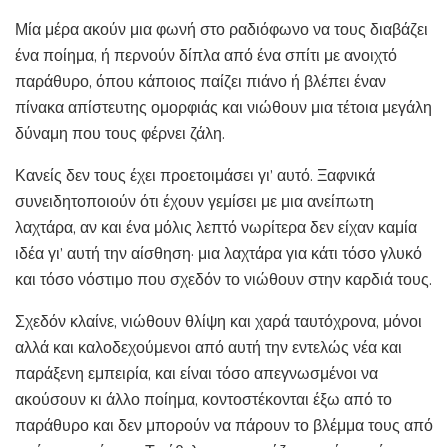
Μία μέρα ακούν μια φωνή στο ραδιόφωνο να τους διαβάζει
ένα ποίημα, ή περνούν δίπλα από ένα σπίτι με ανοιχτό
παράθυρο, όπου κάποιος παίζει πιάνο ή βλέπει έναν
πίνακα απίστευτης ομορφιάς και νιώθουν μια τέτοια μεγάλη
δύναμη που τους φέρνει ζάλη.
Κανείς δεν τους έχει προετοιμάσει γι’ αυτό. Ξαφνικά
συνειδητοποιούν ότι έχουν γεμίσει με μια ανείπωτη
λαχτάρα, αν και ένα μόλις λεπτό νωρίτερα δεν είχαν καμία
ιδέα γι’ αυτή την αίσθηση· μια λαχτάρα για κάτι τόσο γλυκό
και τόσο νόστιμο που σχεδόν το νιώθουν στην καρδιά τους.
Σχεδόν κλαίνε, νιώθουν θλίψη και χαρά ταυτόχρονα, μόνοι
αλλά και καλοδεχούμενοι από αυτή την εντελώς νέα και
παράξενη εμπειρία, και είναι τόσο απεγνωσμένοι να
ακούσουν κι άλλο ποίημα, κοντοστέκονται έξω από το
παράθυρο και δεν μπορούν να πάρουν το βλέμμα τους από