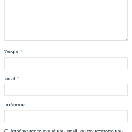
*
Όνομα
*
Email
Ιστότοπος
Αποθήκευσε το όνομά μου, email, και τον ιστότοπο μου