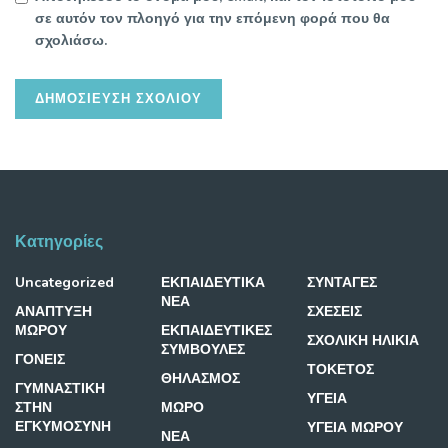
σε αυτόν τον πλοηγό για την επόμενη φορά που θα
σχολιάσω.
Κατηγορίες
Uncategorized
ΕΚΠΑΙΔΕΥΤΙΚΑ
ΣΥΝΤΑΓΕΣ
ΝΕΑ
ΑΝΑΠΤΥΞΗ
ΣΧΕΣΕΙΣ
ΜΩΡΟΥ
ΕΚΠΑΙΔΕΥΤΙΚΕΣ
ΣΧΟΛΙΚΗ ΗΛΙΚΙΑ
ΣΥΜΒΟΥΛΕΣ
ΓΟΝΕΙΣ
ΤΟΚΕΤΟΣ
ΘΗΛΑΣΜΟΣ
ΓΥΜΝΑΣΤΙΚΗ
ΥΓΕΙΑ
ΣΤΗΝ
ΜΩΡΟ
ΕΓΚΥΜΟΣΥΝΗ
ΥΓΕΙΑ ΜΩΡΟΥ
ΝΕΑ