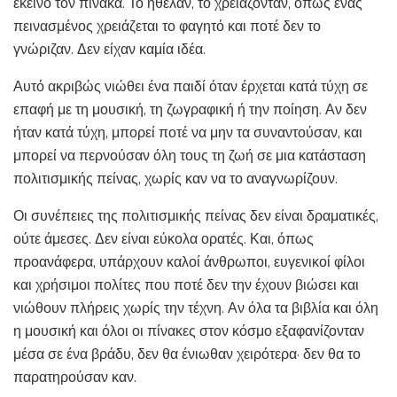
εκείνο τον πίνακα. Το ήθελαν, το χρειάζονταν, όπως ένας
πεινασμένος χρειάζεται το φαγητό και ποτέ δεν το
γνώριζαν. Δεν είχαν καμία ιδέα.
Αυτό ακριβώς νιώθει ένα παιδί όταν έρχεται κατά τύχη σε
επαφή με τη μουσική, τη ζωγραφική ή την ποίηση. Αν δεν
ήταν κατά τύχη, μπορεί ποτέ να μην τα συναντούσαν, και
μπορεί να περνούσαν όλη τους τη ζωή σε μια κατάσταση
πολιτισμικής πείνας, χωρίς καν να το αναγνωρίζουν.
Οι συνέπειες της πολιτισμικής πείνας δεν είναι δραματικές,
ούτε άμεσες. Δεν είναι εύκολα ορατές. Και, όπως
προανάφερα, υπάρχουν καλοί άνθρωποι, ευγενικοί φίλοι
και χρήσιμοι πολίτες που ποτέ δεν την έχουν βιώσει και
νιώθουν πλήρεις χωρίς την τέχνη. Αν όλα τα βιβλία και όλη
η μουσική και όλοι οι πίνακες στον κόσμο εξαφανίζονταν
μέσα σε ένα βράδυ, δεν θα ένιωθαν χειρότερα· δεν θα το
παρατηρούσαν καν.