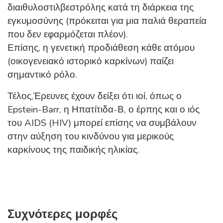
διαιθυλοστιλβεστρόλης κατά τη διάρκεια της
εγκυμοσύνης (πρόκειται για μια παλιά θεραπεία
που δεν εφαρμόζεται πλέον).
Επίσης, η γενετική προδιάθεση κάθε ατόμου
(οικογενειακό ιστορικό καρκίνων) παίζει
σημαντικό ρόλο.
Τέλος,Έρευνες έχουν δείξει ότι ιοί, όπως ο
Epstein-Barr, η Ηπατίτιδα-Β, ο έρπης και ο ιός
του AIDS (HIV) μπορεί επίσης να συμβάλουν
στην αύξηση του κινδύνου για μερικούς
καρκίνους της παιδικής ηλικίας.
Συχνότερες μορφές