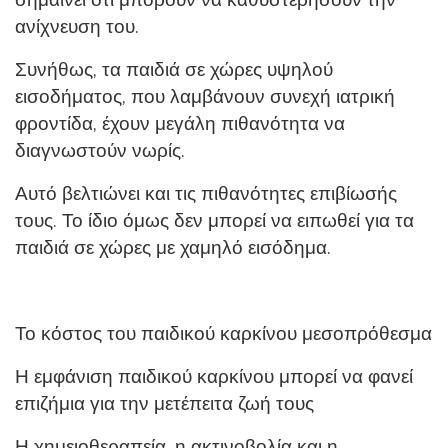
ανίχνευση του.
Συνήθως, τα παιδιά σε χώρες υψηλού
εισοδήματος, που λαμβάνουν συνεχή ιατρική
φροντίδα, έχουν μεγάλη πιθανότητα να
διαγνωστούν νωρίς.
Αυτό βελτιώνει και τις πιθανότητες επιβίωσής
τους. Το ίδιο όμως δεν μπορεί να ειπωθεί για τα
παιδιά σε χώρες με χαμηλό εισόδημα.
Το κόστος του παιδικού καρκίνου μεσοπρόθεσμα
Η εμφάνιση παιδικού καρκίνου μπορεί να φανεί
επιζήμια για την μετέπειτα ζωή τους
Η χημειοθεραπεία, η ακτινοβολία και η