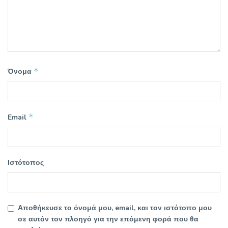
*
Όνομα
*
Email
Ιστότοπος
Αποθήκευσε το όνομά μου, email, και τον ιστότοπο μου
σε αυτόν τον πλοηγό για την επόμενη φορά που θα